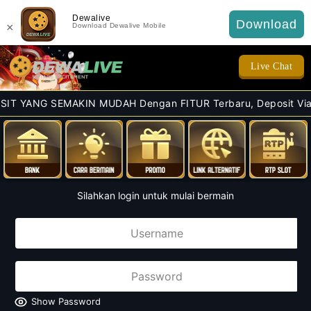
Dewalive
Download
×
Download Dewalive Mobile
Live Chat
ANG SEMAKIN MUDAH Dengan FITUR Terbaru, Deposit Via : - VIRT
Silahkan login untuk mulai bermain
Show Password