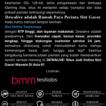
keamanan SSL 128-bit, serta pengawasan dari lembaga
iGaming Asia, situs ini menjamin setiap transaksi dan data
pribadi pemain terlindungi sepenuhnya.
Dewalive adalah Rumah Para Pecinta Slot Gacor
Kalau kamu mencari tempat bermain
Slot Online Terpercaya
dengan
RTP tinggi, dan layanan maksimal
, Dewalive adalah
jawabannya. Dari
transaksi cepat, bonus besar, provider
lengkap, hingga dukungan customer service 24 jam
,
semuanya dirancang untuk memudahkan kamu menuju
kemenangan besar. Jadi, tunggu apa lagi? Saatnya
bergabung bersama jutaan pemain yang sudah membuktikan
sendiri sensasi menang di
DEWALIVE: Situs Judi Online Slot
Gacor Maxwin Di Asia #1
.
License:
JACKPOT
ENGINE
RESPONSIBLE
100% PASTI BAYAR
TERBAIK
GAMBLING
SERVICE
RAHASIA
TERBESAR