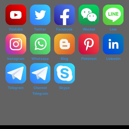
Youtube
Twitter
Facebook
Wechat
Line
Instagram
Whatsapp
Blog
Pinterest
Linkedin
Telegram
Channel
Skype
Telegram